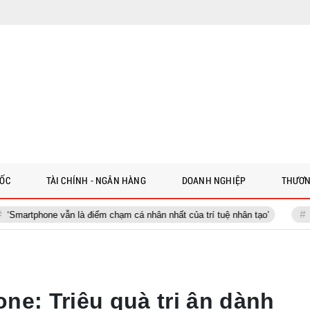
 ỐC
TÀI CHÍNH - NGÂN HÀNG
DOANH NGHIỆP
THƯƠN
ẫn là điểm chạm cá nhân nhất của trí tuệ nhân tạo’
Việt Nam cần 7
ne: Triệu quà tri ân dành