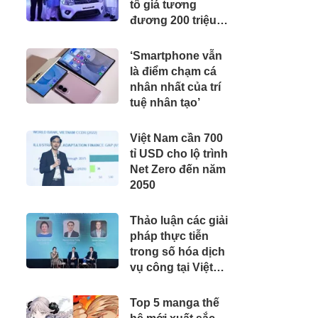
tô giá tương
đương 200 triệu
đồng, 'cân' được
xăng từ E20 đến
‘Smartphone vẫn
E100
là điểm chạm cá
nhân nhất của trí
tuệ nhân tạo’
Việt Nam cần 700
tỉ USD cho lộ trình
Net Zero đến năm
2050
Thảo luận các giải
pháp thực tiễn
trong số hóa dịch
vụ công tại Việt
Nam
Top 5 manga thế