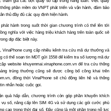
ợc tham gia các đợt quay số tập trung hằng tuần. Việc quay
 thống phần mềm do VNPT phát triển và vận hành, đảm bảo
ân thủ đầy đủ các quy định hiện hành.
hát hành trong suốt thời gian chương trình có thể lên tới
ồng nghĩa với việc hàng triệu khách hàng trên toàn quốc sẽ
ong dịp đặc biệt này.
g, VinaPhone cung cấp nhiều kênh tra cứu mã dự thưởng và
g có thể soạn tin MDT gửi 1558 để kiểm tra số lượng mã dự
cập website khuyenmai.vinaphone.com.vn để tra cứu thông
 hàng trúng thưởng cũng sẽ được công bố công khai trên
om.vn, đồng thời VinaPhone sẽ chủ động liên hệ và thông
 tin nhắn hoặc cuộc gọi.
ận quà hấp dẫn, chương trình còn góp phần khuyến khích
h vụ số, nâng cấp lên SIM 4G và sử dụng các gói cước phù
ng cao trong thời đại số. Đây cũng là một phần trong nỗ lực