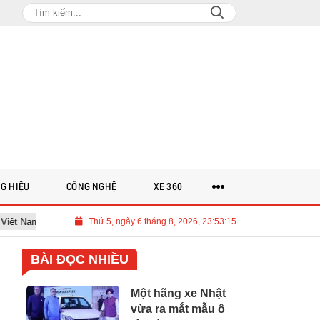
G HIỆU
CÔNG NGHỆ
XE 360
00 tỉ USD cho lộ trình Net Zero đến năm 2050
Thứ 5, ngày 6 tháng 8, 2026, 23:53:16
Thảo luận các giải p
BÀI ĐỌC NHIỀU
Một hãng xe Nhật
vừa ra mắt mẫu ô