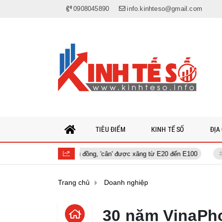
0908045890
info.kinhteso@gmail.com
TIÊU ĐIỂM
KINH TẾ SỐ
ĐỊA
ơng 200 triệu đồng, 'cân' được xăng từ E20 đến E100
‘Smartphone v
Trang chủ
Doanh nghiệp
30 năm VinaPho