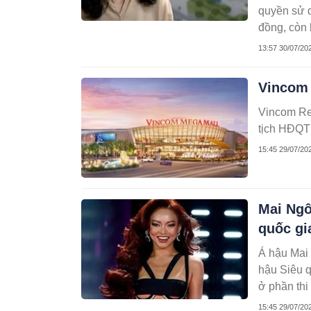
quyền sử d
đồng, còn 
đồng.
13:57 30/07/20
Vincom 
Vincom Re
tịch HĐQT
15:45 29/07/20
Mai Ngô
quốc gi
Á hậu Mai
hậu Siêu q
ở phần thi
Kỳ.
15:45 29/07/20