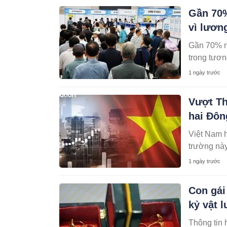
Gần 70%
vì lươn
Gần 70% ng
trong tương
1 ngày trước
Vượt Th
hai Đôn
Việt Nam h
trường này
1 ngày trước
Con gái
kỷ vật 
Thông tin 