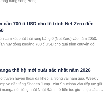
 Đồng bằng sông Hồng,
kinh tế - xã hội địa
ện Lãnh đạo Tỉnh ủy, Ủy
 ngành và đối tác chiến
m cần 700 tỉ USD cho lộ trình Net Zero đến
50
ện cam kết phát thải ròng bằng 0 (Net Zero) vào năm 2050,
ần huy động khoảng 700 tỉ USD cho quá trình chuyển đổi
anga thế hệ mới xuất sắc nhất năm 2026
ộ truyện huyền thoại đã khép lại trong vài năm qua, Weekly
mp và nền tảng Shonen Jump+ của Shueisha vẫn tiếp tục giữ
chí manga nổi tiếng nhất Nhật Bản nhờ liên tục giới thiệu các tác