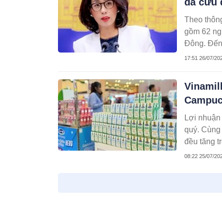
đã cứu 
Theo thông
gồm 62 ngư
Đông. Đến
17:51 26/07/20
Vinamilk
Campuch
Lợi nhuận 
quý. Cùng 
đều tăng 
08:22 25/07/20