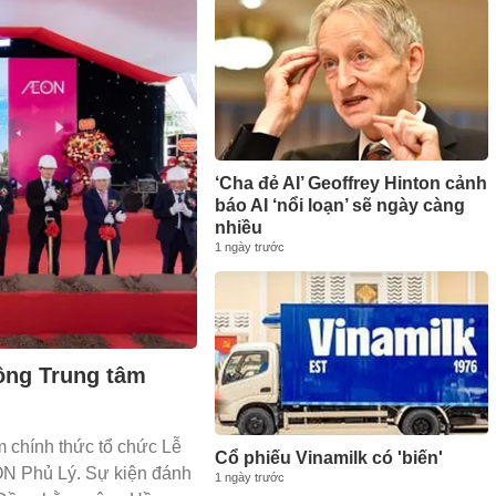
‘Cha đẻ AI’ Geoffrey Hinton cảnh
báo AI ‘nổi loạn’ sẽ ngày càng
nhiều
1 ngày trước
ông Trung tâm
chính thức tổ chức Lễ
Cổ phiếu Vinamilk có 'biến'
N Phủ Lý. Sự kiện đánh
1 ngày trước