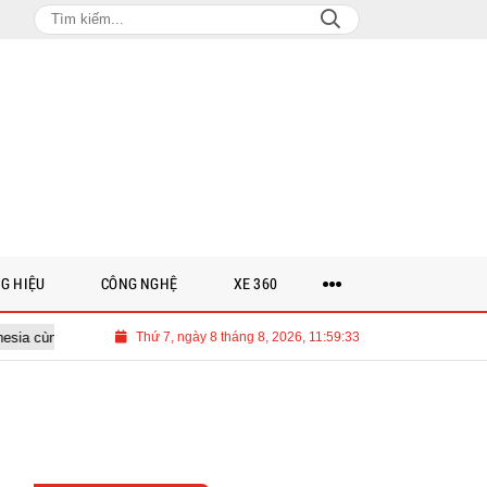
G HIỆU
CÔNG NGHỆ
XE 360
 đài truyền hình hàng đầu
Thứ 7, ngày 8 tháng 8, 2026, 11:59:34
Himel hiện thực hóa tầm nhìn về điện dâ