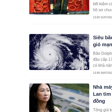
tiết kiệm c
hồ sơ chưa
13:00 31/07/20
Siêu bã
gió mạn
Bão Dolphi
đầu cấp 17
có khả năn
13:58 30/07/20
Nhà máy
Lan tìm
đồng
Tổng giá k