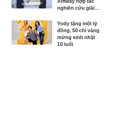
Amway hợp tác
nghiên cứu giải
pháp dinh dưỡng
cho người dân
Yody tặng một tỷ
Việt Nam
đồng, 50 chỉ vàng
mừng sinh nhật
10 tuổi