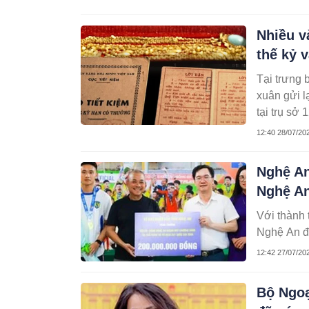
Nhiều v
thế kỷ 
Tại trưng 
xuân gửi l
tại trụ sở
sổ tiết kiệ
12:40 28/07/20
Nghệ An
Nghệ A
Với thành
Nghệ An đ
12:42 27/07/20
Bộ Ngoạ