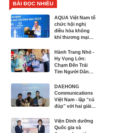
BÀI ĐỌC NHIỀU
AQUA Việt Nam tổ
chức hội nghị
điều hòa không
khí thương mại
với đối tác cấp
cao
Hành Trang Nhỏ -
Hy Vọng Lớn:
Chạm Đến Trái
Tim Người Dân
Tiền Giang
DAEHONG
Communications
Việt Nam - lập “cú
đúp” với hai giải
thưởng quảng
cáo uy tín tại Việt
Viện Dinh dưỡng
Nam và Hàn Quốc
Quốc gia và