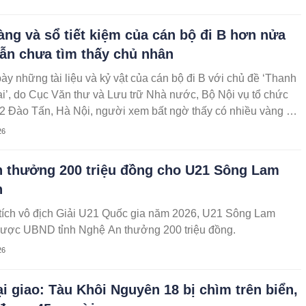
àng và sổ tiết kiệm của cán bộ đi B hơn nửa
vẫn chưa tìm thấy chủ nhân
bày những tài liệu và kỷ vật của cán bộ đi B với chủ đề ‘Thanh
ại’, do Cục Văn thư và Lưu trữ Nhà nước, Bộ Nội vụ tổ chức
 12 Đào Tấn, Hà Nội, người xem bất ngờ thấy có nhiều vàng và
m.
26
 thưởng 200 triệu đồng cho U21 Sông Lam
n
 tích vô địch Giải U21 Quốc gia năm 2026, U21 Sông Lam
ược UBND tỉnh Nghệ An thưởng 200 triệu đồng.
26
i giao: Tàu Khôi Nguyên 18 bị chìm trên biển,