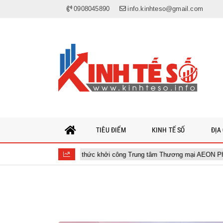
0908045890
info.kinhteso@gmail.com
TIÊU ĐIỂM
KINH TẾ SỐ
ĐỊA
t Nam chính thức khởi công Trung tâm Thương mại AEON Phủ Lý