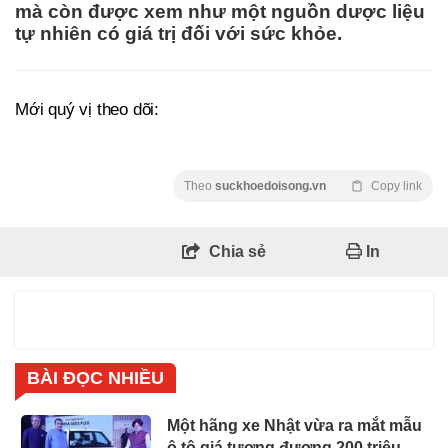
mà còn được xem như một nguồn dược liệu
tự nhiên có giá trị đối với sức khỏe.
Mới quý vị theo dõi:
Theo
suckhoedoisong.vn
Copy link
Chia sẻ
In
BÀI ĐỌC NHIỀU
Một hãng xe Nhật vừa ra mắt mẫu
ô tô giá tương đương 200 triệu