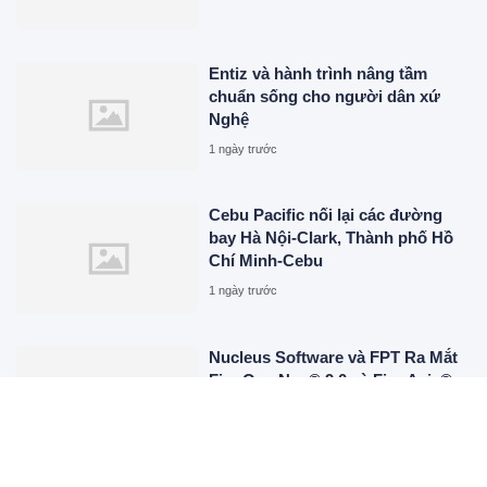
Entiz và hành trình nâng tầm
chuẩn sống cho người dân xứ
Nghệ
1 ngày trước
Cebu Pacific nối lại các đường
bay Hà Nội-Clark, Thành phố Hồ
Chí Minh-Cebu
1 ngày trước
Nucleus Software và FPT Ra Mắt
FinnOne Neo® 9.0 và FinnAxia®
9.0 tại Sự Kiện Nucleus Synapse
Lần Đầu Tiên tại Việt Nam
1 ngày trước
XEM THÊM