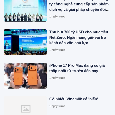
ty công nghệ cung cấp sản phẩm,
dịch vụ và giải pháp chuyển đổi
số uy tín năm 2026
1 ngày trước
Thu hút 700 tỷ USD cho mục tiêu
Net Zero: Ngân hàng giữ vai trò
kênh dẫn vốn chủ lực
1 ngày trước
iPhone 17 Pro Max đang có giá
thấp nhất từ trước đến nay
1 ngày trước
Cổ phiếu Vinamilk có 'biến'
1 ngày trước