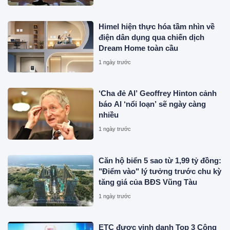
Himel hiện thực hóa tầm nhìn về
điện dân dụng qua chiến dịch
Dream Home toàn cầu
1 ngày trước
‘Cha đẻ AI’ Geoffrey Hinton cảnh
báo AI ‘nổi loạn’ sẽ ngày càng
nhiều
1 ngày trước
Căn hộ biển 5 sao từ 1,99 tỷ đồng:
"Điểm vào" lý tưởng trước chu kỳ
tăng giá của BĐS Vũng Tàu
1 ngày trước
ETC được vinh danh Top 3 Công