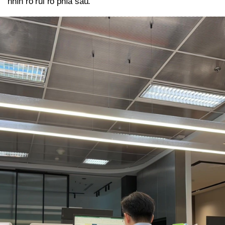
nhìn rõ rủi ro phía sau.