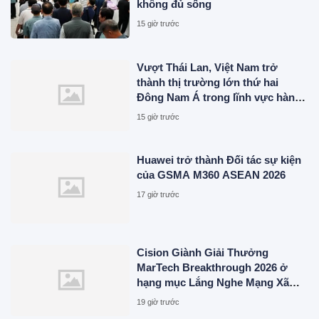
không đủ sống
15 giờ trước
Vượt Thái Lan, Việt Nam trở
thành thị trường lớn thứ hai
Đông Nam Á trong lĩnh vực hàng
triệu người dùng
15 giờ trước
Huawei trở thành Đối tác sự kiện
của GSMA M360 ASEAN 2026
17 giờ trước
Cision Giành Giải Thưởng
MarTech Breakthrough 2026 ở
hạng mục Lắng Nghe Mạng Xã
Hội, Phân Phối Thông Cáo Báo
19 giờ trước
Chí và Tối Ưu Hóa Công Cụ Trả