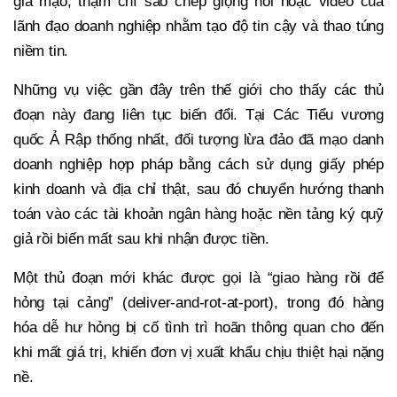
giả mạo, thậm chí sao chép giọng nói hoặc video của
lãnh đạo doanh nghiệp nhằm tạo độ tin cậy và thao túng
niềm tin.
Những vụ việc gần đây trên thế giới cho thấy các thủ
đoạn này đang liên tục biến đổi. Tại Các Tiểu vương
quốc Ả Rập thống nhất, đối tượng lừa đảo đã mạo danh
doanh nghiệp hợp pháp bằng cách sử dụng giấy phép
kinh doanh và địa chỉ thật, sau đó chuyển hướng thanh
toán vào các tài khoản ngân hàng hoặc nền tảng ký quỹ
giả rồi biến mất sau khi nhận được tiền.
Một thủ đoạn mới khác được gọi là “giao hàng rồi để
hỏng tại cảng” (deliver-and-rot-at-port), trong đó hàng
hóa dễ hư hỏng bị cố tình trì hoãn thông quan cho đến
khi mất giá trị, khiến đơn vị xuất khẩu chịu thiệt hại nặng
nề.