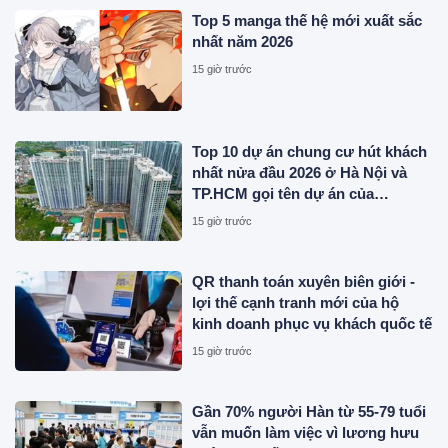
Top 5 manga thế hệ mới xuất sắc
nhất năm 2026
15 giờ trước
Top 10 dự án chung cư hút khách
nhất nửa đầu 2026 ở Hà Nội và
TP.HCM gọi tên dự án của
Sunshine Group, MIK Group,
15 giờ trước
Masterise Homes, Phú Mỹ Hưng...
QR thanh toán xuyên biên giới -
lợi thế cạnh tranh mới của hộ
kinh doanh phục vụ khách quốc tế
15 giờ trước
Gần 70% người Hàn từ 55-79 tuổi
vẫn muốn làm việc vì lương hưu