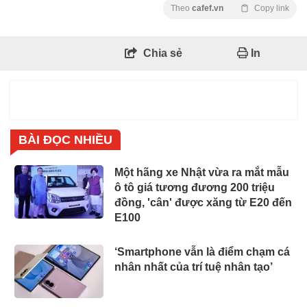
Theo
cafef.vn
Copy link
Chia sẻ
In
BÀI ĐỌC NHIỀU
Một hãng xe Nhật vừa ra mắt mẫu
ô tô giá tương đương 200 triệu
đồng, 'cân' được xăng từ E20 đến
E100
‘Smartphone vẫn là điểm chạm cá
nhân nhất của trí tuệ nhân tạo’