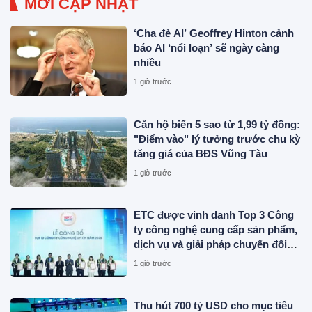
MỚI CẬP NHẬT
‘Cha đẻ AI’ Geoffrey Hinton cảnh
báo AI ‘nổi loạn’ sẽ ngày càng
nhiều
1 giờ trước
Căn hộ biển 5 sao từ 1,99 tỷ đồng:
"Điểm vào" lý tưởng trước chu kỳ
tăng giá của BĐS Vũng Tàu
1 giờ trước
ETC được vinh danh Top 3 Công
ty công nghệ cung cấp sản phẩm,
dịch vụ và giải pháp chuyển đổi
số uy tín năm 2026
1 giờ trước
Thu hút 700 tỷ USD cho mục tiêu