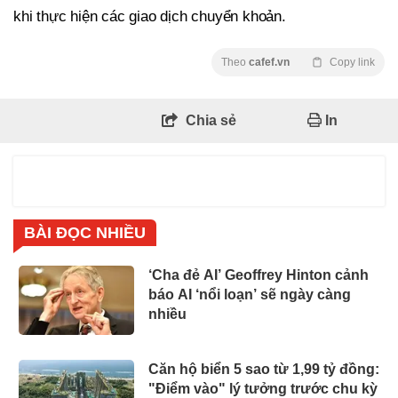
khi thực hiện các giao dịch chuyển khoản.
Theo
cafef.vn
Copy link
Chia sẻ
In
BÀI ĐỌC NHIỀU
‘Cha đẻ AI’ Geoffrey Hinton cảnh
báo AI ‘nổi loạn’ sẽ ngày càng
nhiều
Căn hộ biển 5 sao từ 1,99 tỷ đồng:
"Điểm vào" lý tưởng trước chu kỳ