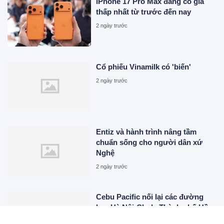
iPhone 17 Pro Max đang có giá
thấp nhất từ trước đến nay
2 ngày trước
Cổ phiếu Vinamilk có 'biến'
2 ngày trước
Entiz và hành trình nâng tầm
chuẩn sống cho người dân xứ
Nghệ
2 ngày trước
Cebu Pacific nối lại các đường
bay Hà Nội-Clark, Thành phố Hồ
Chí Minh-Cebu