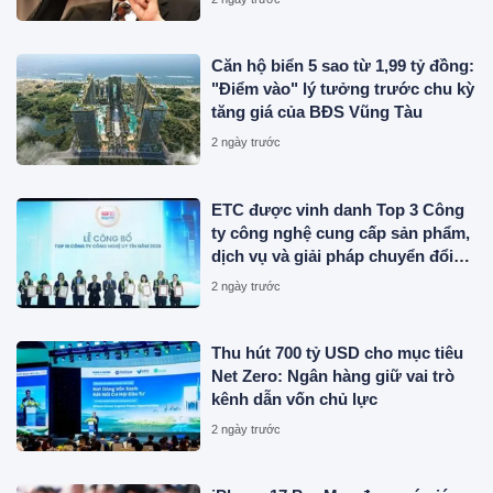
Căn hộ biển 5 sao từ 1,99 tỷ đồng:
"Điểm vào" lý tưởng trước chu kỳ
tăng giá của BĐS Vũng Tàu
2 ngày trước
ETC được vinh danh Top 3 Công
ty công nghệ cung cấp sản phẩm,
dịch vụ và giải pháp chuyển đổi
số uy tín năm 2026
2 ngày trước
Thu hút 700 tỷ USD cho mục tiêu
Net Zero: Ngân hàng giữ vai trò
kênh dẫn vốn chủ lực
2 ngày trước