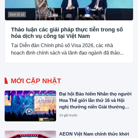
Kinh tế số
Thảo luận các giải pháp thực tiễn trong số
hóa dịch vụ công tại Việt Nam
Tại Diễn đàn Chính phủ số Visa 2026, các nhà
hoạch định chính sách và lãnh đạo ngành đã thảo...
MỚI CẬP NHẬT
Đại hội Bảo hiểm Nhân thọ người
Hoa Thế giới lần thứ 16 và Hội
nghị thường niên Giải thưởng
Rồng Quốc tế (IDA) 2026 được tổ
14 giờ trước
chức trọng thể
AEON Việt Nam chính thức khởi