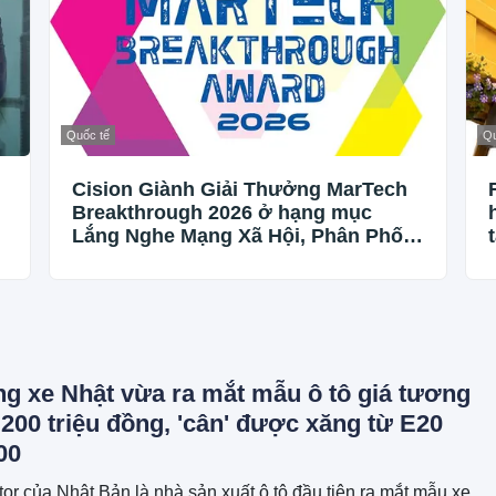
Quốc tế
Qu
Cision Giành Giải Thưởng MarTech
Breakthrough 2026 ở hạng mục
Lắng Nghe Mạng Xã Hội, Phân Phối
Thông Cáo Báo Chí và Tối Ưu Hóa
Công Cụ Trả Lời (AEO)
ng xe Nhật vừa ra mắt mẫu ô tô giá tương
00 triệu đồng, 'cân' được xăng từ E20
00
or của Nhật Bản là nhà sản xuất ô tô đầu tiên ra mắt mẫu xe