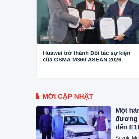
Quốc tế
Huawei trở thành Đối tác sự kiện
của GSMA M360 ASEAN 2026
MỚI CẬP NHẬT
Một hã
đương 2
đến E1
Suzuki Mot