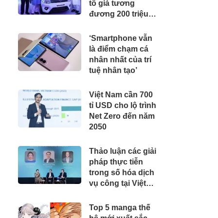
tô giá tương
đương 200 triệu
đồng, 'cân' được
xăng từ E20 đến
‘Smartphone vẫn
E100
là điểm chạm cá
nhân nhất của trí
tuệ nhân tạo’
Việt Nam cần 700
tỉ USD cho lộ trình
Net Zero đến năm
2050
Thảo luận các giải
pháp thực tiễn
trong số hóa dịch
vụ công tại Việt
Nam
Top 5 manga thế