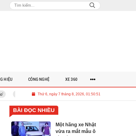
G HIỆU
CÔNG NGHỆ
XE 360
Việt Nam cần 700 tỉ USD cho lộ trình Net Zero đến năm 2050
Thứ 6, ngày 7 tháng 8, 2026, 01:50:52
Thảo 
BÀI ĐỌC NHIỀU
Một hãng xe Nhật
vừa ra mắt mẫu ô