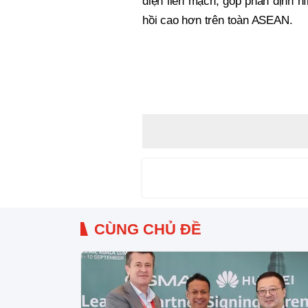
điện liền mạch, góp phần định h
hồi cao hơn trên toàn ASEAN.
CÙNG CHỦ ĐỀ