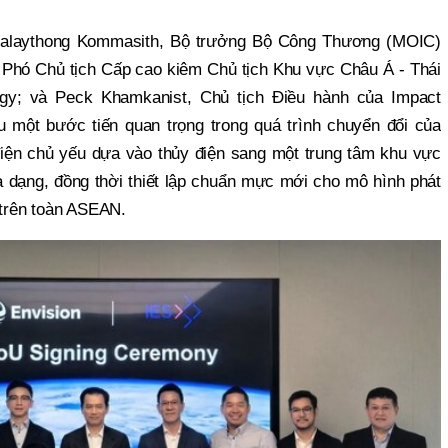
Malaythong Kommasith, Bộ trưởng Bộ Công Thương (MOIC)
hó Chủ tịch Cấp cao kiêm Chủ tịch Khu vực Châu Á - Thái
gy; và Peck Khamkanist, Chủ tịch Điều hành của Impact
 một bước tiến quan trọng trong quá trình chuyển đổi của
điện chủ yếu dựa vào thủy điện sang một trung tâm khu vực
a dạng, đồng thời thiết lập chuẩn mực mới cho mô hình phát
p trên toàn ASEAN.