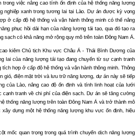
h trong việc nâng cao tính ổn định của hệ thống năng lượng
ng nghiệp xanh trong tương lai tại Lào. Dự án được kỳ vọng
ợp ở cấp độ hệ thống và vận hành thông minh có thể nâng
năng phục hồi dài hạn của năng lượng tái tạo, qua đó tạo ra
ợng sạch có khả năng mở rộng quy mô trên toàn Đông Nam Á.
cao kiêm Chủ tịch Khu vực Châu Á - Thái Bình Dương của
ng lai của năng lượng tái tạo đang chuyển từ sự cạnh tranh
g tích hợp ở cấp độ hệ thống và vận hành thông minh. Thông
n gió, điện mặt trời và lưu trữ năng lượng, dự án này sẽ tiếp
g của Lào, nâng cao độ ổn định và tính linh hoạt của lưới
ực cạnh tranh về chi phí của điện sạch. Dự án sẽ tăng cường
hệ thống năng lượng trên toàn Đông Nam Á và trở thành mô
ệc xây dựng một hệ thống năng lượng khu vực ổn định, hiệu
ột mốc quan trọng trong quá trình chuyển dịch năng lượng