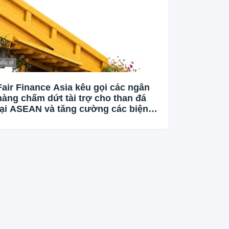
ốc tế
Fair Finance Asia kêu gọi các ngân
hàng chấm dứt tài trợ cho than đá
tại ASEAN và tăng cường các biện
pháp bảo vệ xã hội