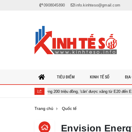
0908045890
info.kinhteso@gmail.com
TIÊU ĐIỂM
KINH TẾ SỐ
ĐỊA
ô giá tương đương 200 triệu đồng, 'cân' được xăng từ E20 đến E100
Trang chủ
Quốc tế
Envision Energ