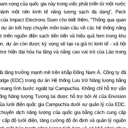
ham vọng của quốc gia này trong việc phát triển từ một nước
thành một nền kinh tế năng lượng sạch đa dạng", Peck
 của Impact Electrons Siam cho biết thêm, "Thông qua quan
, dự án kết hợp chuyên môn toàn cầu về các hệ thống năng
 triển nguồn điện sạch tiên tiến và hiệu quả hơn trong khu
, dự án còn được kỳ vọng sẽ tạo ra giá trị kinh tế - xã hội
trợ hiện đại hóa hạ tầng và nâng cao vai trò của Lào trong
đà tăng trưởng mạnh mẽ trên khắp Đông Nam Á. Công ty đã
bodge (EDC) trong dự án Hệ thống Lưu trữ Năng lượng bằng
ang tính bước ngoặt tại Campuchia. Không chỉ hỗ trợ vận
ống Năng lượng Tương lai được hỗ trợ bởi AI của Envision
 của lưới điện quốc gia Campuchia dưới sự quản lý của EDC.
 chuyển dịch năng lượng của quốc gia bằng cách cung cấp
 cấp độ lưới điện, tăng cường độ ổn định và quản lý nguồn