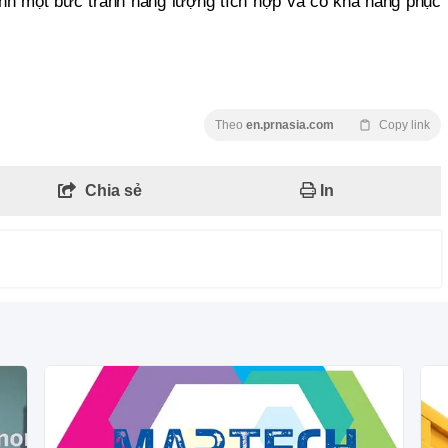
ình một bức tranh năng lượng tích hợp và có khả năng phục
Theo
en.prnasia.com
Copy link
Chia sẻ
In