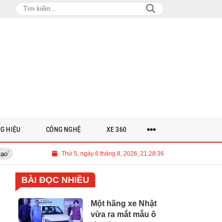
G HIỆU
CÔNG NGHỆ
XE 360
iệt Nam cần 700 tỉ USD cho lộ trình Net Zero đến năm 2050
Thứ 5, ngày 6 tháng 8, 2026, 21:28:37
Thảo l
BÀI ĐỌC NHIỀU
Một hãng xe Nhật
vừa ra mắt mẫu ô