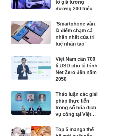
tô giá tương
đương 200 triệu
đồng, 'cân' được
xăng từ E20 đến
‘Smartphone vẫn
E100
là điểm chạm cá
nhân nhất của trí
tuệ nhân tạo’
Việt Nam cần 700
tỉ USD cho lộ trình
Net Zero đến năm
2050
Thảo luận các giải
pháp thực tiễn
trong số hóa dịch
vụ công tại Việt
Nam
Top 5 manga thế