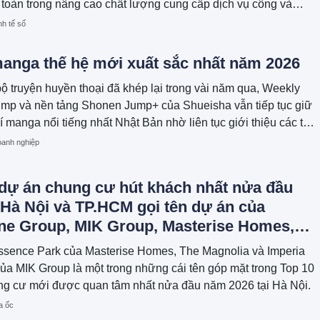
 toàn trong nâng cao chất lượng cung cấp dịch vụ công và
ăng trưởng toàn diện.
nh tế số
manga thế hệ mới xuất sắc nhất năm 2026
ộ truyện huyền thoại đã khép lại trong vài năm qua, Weekly
mp và nền tảng Shonen Jump+ của Shueisha vẫn tiếp tục giữ
chí manga nổi tiếng nhất Nhật Bản nhờ liên tục giới thiệu các tác
anh nghiệp
 dự án chung cư hút khách nhất nửa đầu
 Hà Nội và TP.HCM gọi tên dự án của
ne Group, MIK Group, Masterise Homes,
 Hưng...
ssence Park của Masterise Homes, The Magnolia và Imperia
ủa MIK Group là một trong những cái tên góp mặt trong Top 10
ng cư mới được quan tâm nhất nửa đầu năm 2026 tại Hà Nội.
a ốc