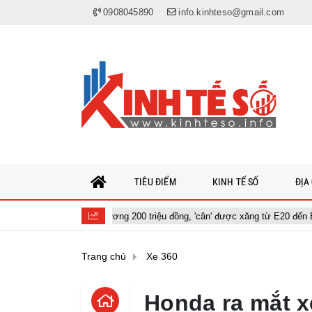
0908045890
info.kinhteso@gmail.com
TIÊU ĐIỂM
KINH TẾ SỐ
ĐỊA
 giá tương đương 200 triệu đồng, 'cân' được xăng từ E20 đến E100
Trang chủ
Xe 360
Honda ra mắt xe