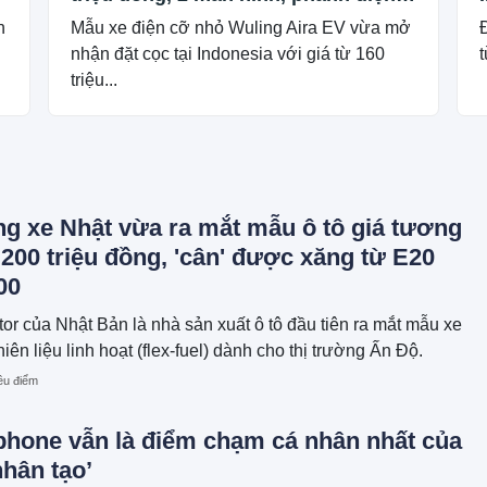
tử, chạy 300km/sạc
h
Mẫu xe điện cỡ nhỏ Wuling Aira EV vừa mở
nhận đặt cọc tại Indonesia với giá từ 160
triệu...
ng xe Nhật vừa ra mắt mẫu ô tô giá tương
00 triệu đồng, 'cân' được xăng từ E20
00
or của Nhật Bản là nhà sản xuất ô tô đầu tiên ra mắt mẫu xe
iên liệu linh hoạt (flex-fuel) dành cho thị trường Ấn Độ.
êu điểm
phone vẫn là điểm chạm cá nhân nhất của
nhân tạo’