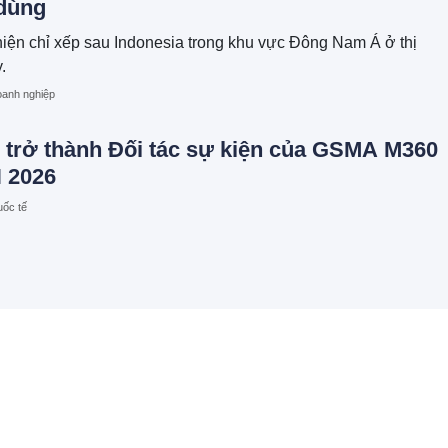
dùng
iện chỉ xếp sau Indonesia trong khu vực Đông Nam Á ở thị
.
anh nghiệp
 trở thành Đối tác sự kiện của GSMA M360
 2026
ốc tế
 Giành Giải Thưởng MarTech Breakthrough
 hạng mục Lắng Nghe Mạng Xã Hội, Phân
hông Cáo Báo Chí và Tối Ưu Hóa Công Cụ
i (AEO)
uốc tế