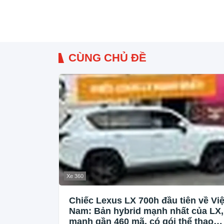
CÙNG CHỦ ĐỀ
Xe 360
Chiếc Lexus LX 700h đầu tiên về Việ
Nam: Bản hybrid mạnh nhất của LX,
mạnh gần 460 mã, có gói thể thao