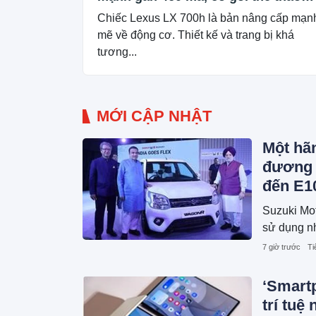
phục vụ đại gia Việt
Chiếc Lexus LX 700h là bản nâng cấp mạn
mẽ về động cơ. Thiết kế và trang bị khá
tương...
MỚI CẬP NHẬT
Một hã
đương 2
đến E1
Suzuki Mot
sử dụng nh
7 giờ trước
Ti
‘Smart
trí tuệ 