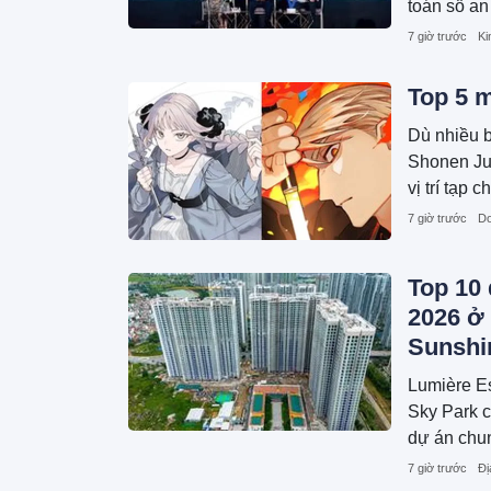
toán số an
thúc đẩy t
7 giờ trước
Ki
Top 5 
Dù nhiều b
Shonen Ju
vị trí tạp 
phẩm mới.
7 giờ trước
Do
Top 10
2026 ở
Sunshi
Phú Mỹ
Lumière E
Sky Park c
dự án chu
7 giờ trước
Đị