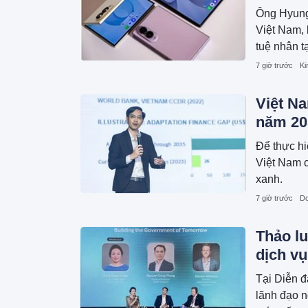
Ông Hyung
Việt Nam, 
tuệ nhân t
năng thấu 
7 giờ trước
Ki
Việt Na
năm 20
Để thực hi
Việt Nam c
xanh.
7 giờ trước
Do
Thảo lu
dịch vụ
Tại Diễn đ
lãnh đạo n