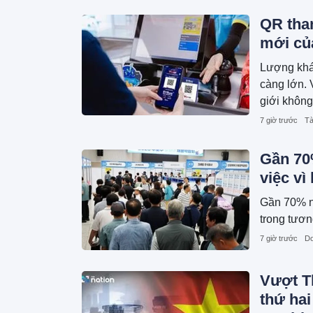
QR than
mới củ
Lượng khác
càng lớn. 
giới không
cơ hội doa
7 giờ trước
Tà
Gần 70
việc v
Gần 70% ng
trong tương
7 giờ trước
Do
Vượt Th
thứ hai