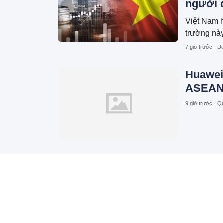
người 
Việt Nam h
trường này
7 giờ trước
Do
Huawei
ASEAN
9 giờ trước
Qu
Cision
2026 ở
Phối T
Trả Lờ
11 giờ trước
Q