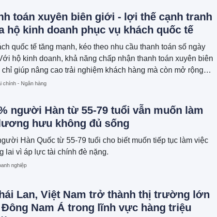
h toán xuyên biên giới - lợi thế cạnh tranh
a hộ kinh doanh phục vụ khách quốc tế
h quốc tế tăng mạnh, kéo theo nhu cầu thanh toán số ngày
Với hộ kinh doanh, khả năng chấp nhận thanh toán xuyên biên
 chỉ giúp nâng cao trải nghiệm khách hàng mà còn mở rộng
nh thu, tăng sức cạnh tranh.
i chính - Ngân hàng
% người Hàn từ 55-79 tuổi vẫn muốn làm
ì lương hưu không đủ sống
ười Hàn Quốc từ 55-79 tuổi cho biết muốn tiếp tục làm việc
 lai vì áp lực tài chính đè nặng.
anh nghiệp
ái Lan, Việt Nam trở thành thị trường lớn
 Đông Nam Á trong lĩnh vực hàng triệu