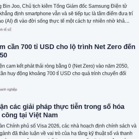
 Bin Joo, Chủ tịch kiêm Tổng Giám đốc Samsung Điện tử
khẳng định smartphone vẫn và sẽ tiếp tục là tâm điểm đưa trí
ạo (AI) đi vào đời sống thực tế một cách tự nhiên nhờ khả
hiểu người dùng vượt trội.
nh tế số
m cần 700 tỉ USD cho lộ trình Net Zero đến
50
ện cam kết phát thải ròng bằng 0 (Net Zero) vào năm 2050,
ần huy động khoảng 700 tỉ USD cho quá trình chuyển đổi
anh nghiệp
ận các giải pháp thực tiễn trong số hóa
 công tại Việt Nam
àn Chính phủ số Visa 2026, các nhà hoạch định chính sách và
gành đã thảo luận về vai trò của hạ tầng kỹ thuật số và thanh