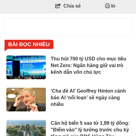
Chia sẻ
In
BÀI ĐỌC NHIỀU
Thu hút 700 tỷ USD cho mục tiêu
Net Zero: Ngân hàng giữ vai trò
kênh dẫn vốn chủ lực
‘Cha đẻ AI’ Geoffrey Hinton cảnh
báo AI ‘nổi loạn’ sẽ ngày càng
nhiều
Căn hộ biển 5 sao từ 1,99 tỷ đồng:
"Điểm vào" lý tưởng trước chu kỳ