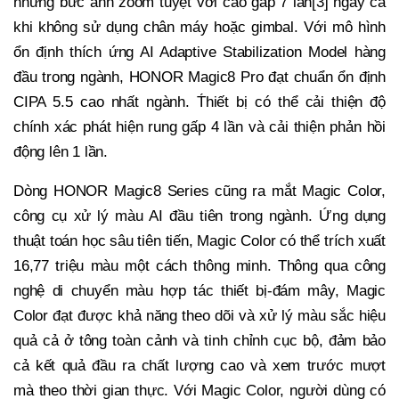
những bức ảnh zoom tuyệt vời cao gấp 7 lần[3] ngay cả
khi không sử dụng chân máy hoặc gimbal. Với mô hình
ổn định thích ứng AI Adaptive Stabilization Model hàng
đầu trong ngành, HONOR Magic8 Pro đạt chuẩn ổn định
CIPA 5.5 cao nhất ngành. T́hiết bị có thể cải thiện độ
chính xác phát hiện rung gấp 4 lần và cải thiện phản hồi
động lên 1 lần.
Dòng HONOR Magic8 Series cũng ra mắt Magic Color,
công cụ xử lý màu AI đầu tiên trong ngành. Ứng dụng
thuật toán học sâu tiên tiến, Magic Color có thể trích xuất
16,77 triệu màu một cách thông minh. Thông qua công
nghệ di chuyển màu hợp tác thiết bị-đám mây, Magic
Color đạt được khả năng theo dõi và xử lý màu sắc hiệu
quả cả ở tông toàn cảnh và tinh chỉnh cục bộ, đảm bảo
cả kết quả đầu ra chất lượng cao và xem trước mượt
mà theo thời gian thực. Với Magic Color, người dùng có