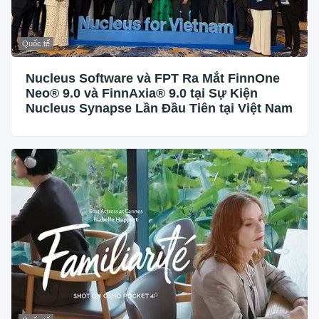
Quốc tế
Nucleus Software và FPT Ra Mắt FinnOne
Neo® 9.0 và FinnAxia® 9.0 tại Sự Kiện
Nucleus Synapse Lần Đầu Tiên tại Việt Nam