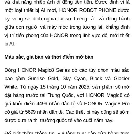
và khả năng nhiếp ảnh di động tiên tiến. Được định vị là
một loại thiết bị AI mới, HONOR ROBOT PHONE được
kỳ vọng sẽ định nghĩa lại sự tương tác và đồng hành
giữa con người và máy móc trong tương lai, khẳng định
vị trí tiên phong của HONOR trong lĩnh vực đổi mới thiết
bị AI.
Màu sắc, giá bán và thời điểm mở bán
Dòng HONOR Magic8 Series có các tùy chọn màu sắc
bao gồm Sunrise Gold, Sky Cyan, Black và Glacier
White. Từ ngày 15 tháng 10 năm 2025, sản phẩm sẽ mở
đặt hàng trước tại Trung Quốc, với HONOR Magic8 có
giá khởi điểm 4499 nhân dân tệ và HONOR Magic8 Pro
có giá từ 5699 nhân dân tệ. Các thiết bị này cũng sẽ sớm
được đưa ra thị trường quốc tế vào cuối năm nay.
Để biết thêm thông tin, vui lòng truy cập cửa hàng trực