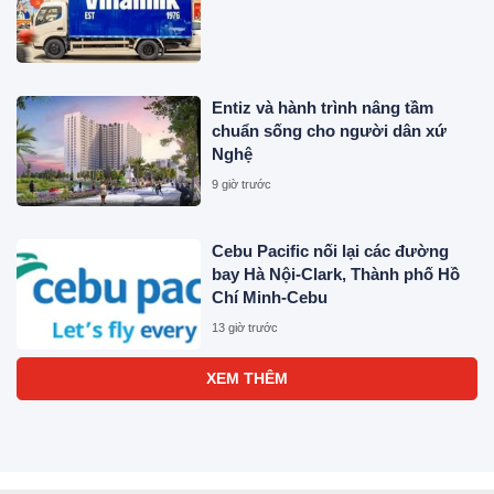
Entiz và hành trình nâng tầm
chuẩn sống cho người dân xứ
Nghệ
9 giờ trước
Cebu Pacific nối lại các đường
bay Hà Nội-Clark, Thành phố Hồ
Chí Minh-Cebu
13 giờ trước
Nucleus Software và FPT Ra Mắt
FinnOne Neo® 9.0 và FinnAxia®
9.0 tại Sự Kiện Nucleus Synapse
Lần Đầu Tiên tại Việt Nam
13 giờ trước