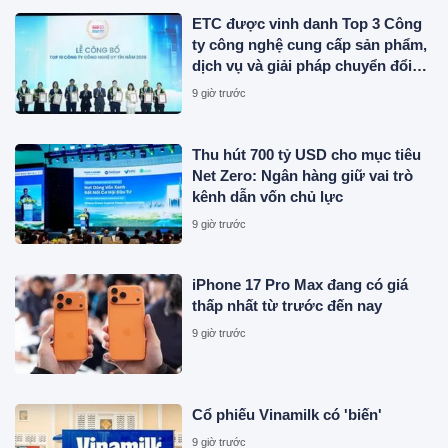
ETC được vinh danh Top 3 Công
ty công nghệ cung cấp sản phẩm,
dịch vụ và giải pháp chuyển đổi
số uy tín năm 2026
9 giờ trước
Thu hút 700 tỷ USD cho mục tiêu
Net Zero: Ngân hàng giữ vai trò
kênh dẫn vốn chủ lực
9 giờ trước
iPhone 17 Pro Max đang có giá
thấp nhất từ trước đến nay
9 giờ trước
Cổ phiếu Vinamilk có 'biến'
9 giờ trước