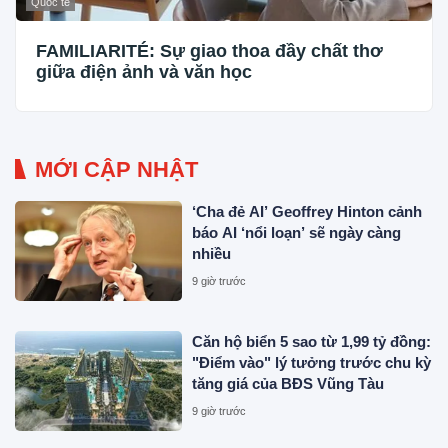
Quốc tế
FAMILIARITÉ: Sự giao thoa đầy chất thơ
giữa điện ảnh và văn học
MỚI CẬP NHẬT
‘Cha đẻ AI’ Geoffrey Hinton cảnh
báo AI ‘nổi loạn’ sẽ ngày càng
nhiều
9 giờ trước
Căn hộ biển 5 sao từ 1,99 tỷ đồng:
"Điểm vào" lý tưởng trước chu kỳ
tăng giá của BĐS Vũng Tàu
9 giờ trước