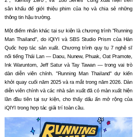
2", "Identity Zero", và "188 Series" cũng xuất hiện trên
sân khấu để giới thiệu phim của họ và chia sẻ những
thông tin hậu trường.
Một điểm nhấn khác tại sự kiện là chương trình "Running
Man Thailand", do iQIYI và SBS Studio Prism của Hàn
Quốc hợp tác sản xuất. Chương trình quy tụ 7 nghệ sĩ
nổi tiếng Thái Lan — Daou, Nunew, Phuak, Oat Pramote,
Ink Waruntorn, Jeff Satur và Tay Tawan — trong vai trò
dàn diễn viên chính. "Running Man Thailand" dự kiến
khởi quay cuối năm 2025 và ra mắt trong năm 2026. Dàn
diễn viên chính và các nhà sản xuất đã có màn xuất hiện
lần đầu tiên tại sự kiện, cho thấy dấu ấn mở rộng của
iQIYI trong hợp tác giải trí toàn cầu.