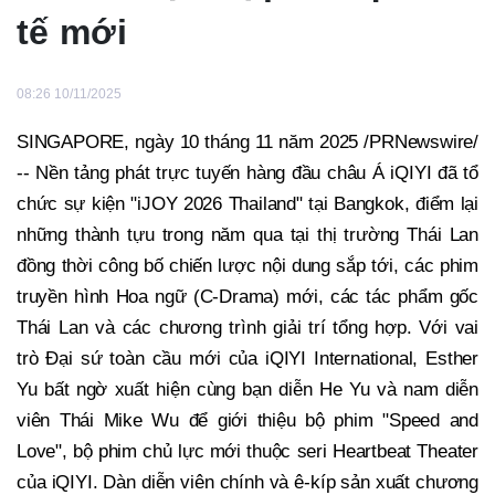
tế mới
08:26 10/11/2025
SINGAPORE, ngày 10 tháng 11 năm 2025 /PRNewswire/
-- Nền tảng phát trực tuyến hàng đầu châu Á iQIYI đã tổ
chức sự kiện "iJOY 2026 Thailand" tại Bangkok, điểm lại
những thành tựu trong năm qua tại thị trường Thái Lan
đồng thời công bố chiến lược nội dung sắp tới, các phim
truyền hình Hoa ngữ (C-Drama) mới, các tác phẩm gốc
Thái Lan và các chương trình giải trí tổng hợp. Với vai
trò Đại sứ toàn cầu mới của iQIYI International, Esther
Yu bất ngờ xuất hiện cùng bạn diễn He Yu và nam diễn
viên Thái Mike Wu để giới thiệu bộ phim "Speed and
Love", bộ phim chủ lực mới thuộc seri Heartbeat Theater
của iQIYI. Dàn diễn viên chính và ê-kíp sản xuất chương