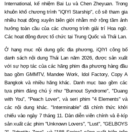
International, kế nhiệm Bai Lu và Chen Zheyuan. Trong
khuôn khổ chương trình "iQIYI Starship", cô sẽ tham gia
nhiều hoạt động xuyên biên giới nhằm mở rộng tầm ảnh
hưởng toàn cầu của các chương trình giải trí Hoa ngữ.
Các hoạt động được tổ chức tại Trung Quốc và Thái Lan.
Ở hạng mục nội dung gốc địa phương, iQIYI công bố
danh sách nội dung Thái Lan năm 2026, được sản xuất
với sự hợp tác của các hãng phim địa phương hàng đầu
bao gồm GMMTV, Mandee Work, Idol Factory, Copy A
Bangkok và nhiều hãng khác. Danh mục bao gồm các
tựa phim đáng chú ý như "Burnout Syndrome", "Duang
with You", "Peach Lover", và seri phim "4 Elements" và
các nội dung khác. "Interminable" đã chính thức khởi
chiếu vào ngày 7 tháng 11. Dàn diễn viên chính và ê-kíp
sản xuất các phim "Unknown Lovers", "Lust", "GELBOYS