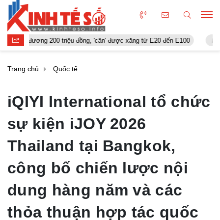
ng 200 triệu đồng, 'cân' được xăng từ E20 đến E100
‘Smartphone v
Trang chủ
Quốc tế
iQIYI International tổ chức
sự kiện iJOY 2026
Thailand tại Bangkok,
công bố chiến lược nội
dung hàng năm và các
thỏa thuận hợp tác quốc