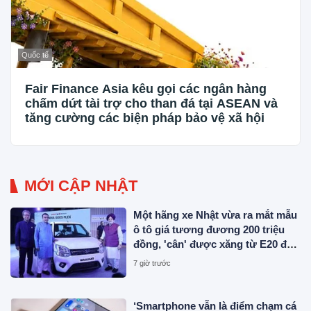
Quốc tế
Fair Finance Asia kêu gọi các ngân hàng
chấm dứt tài trợ cho than đá tại ASEAN và
tăng cường các biện pháp bảo vệ xã hội
MỚI CẬP NHẬT
Một hãng xe Nhật vừa ra mắt mẫu
ô tô giá tương đương 200 triệu
đồng, 'cân' được xăng từ E20 đến
E100
7 giờ trước
‘Smartphone vẫn là điểm chạm cá