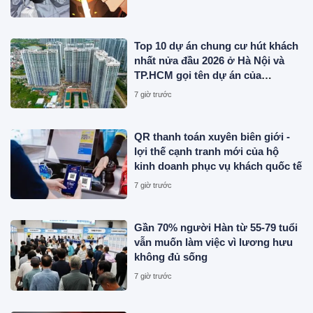
Top 10 dự án chung cư hút khách
nhất nửa đầu 2026 ở Hà Nội và
TP.HCM gọi tên dự án của
Sunshine Group, MIK Group,
7 giờ trước
Masterise Homes, Phú Mỹ Hưng...
QR thanh toán xuyên biên giới -
lợi thế cạnh tranh mới của hộ
kinh doanh phục vụ khách quốc tế
7 giờ trước
Gần 70% người Hàn từ 55-79 tuổi
vẫn muốn làm việc vì lương hưu
không đủ sống
7 giờ trước