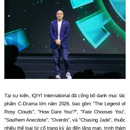
Tại sự kiện, iQIYI International đã công bố danh mục tác
phẩm C-Drama lớn năm 2026, bao gồm "The Legend of
Rosy Clouds", "How Dare You!?", "Fate Chooses You",
"Southern Anecdote", "Overdo", và "Chasing Jade", thuộc
nhiều thể loại từ cổ trang kỳ ảo đến lãng mạn, trinh thám