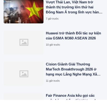
Vượt Thái Lan, Việt Nam trở
thành thị trường lớn thứ hai
Đông Nam Á trong lĩnh vực hàng
triệu người dùng
7 giờ trước
Huawei trở thành Đối tác sự kiện
của GSMA M360 ASEAN 2026
10 giờ trước
Cision Giành Giải Thưởng
MarTech Breakthrough 2026 ở
hạng mục Lắng Nghe Mạng Xã
Hội, Phân Phối Thông Cáo Báo
11 giờ trước
Chí và Tối Ưu Hóa Công Cụ Trả
Lời (AEO)
Fair Finance Asia kêu gọi các
ngân hàng chấm dứt tài trợ cho
than đá tại ASEAN và tăng cường