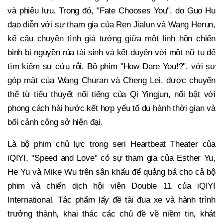
và phiêu lưu. Trong đó, "Fate Chooses You", do Guo Hu
đạo diễn với sự tham gia của Ren Jialun và Wang Herun,
kể câu chuyện tình giả tưởng giữa một linh hồn chiến
binh bị nguyền rủa tái sinh và kết duyên với một nữ tu để
tìm kiếm sự cứu rỗi. Bộ phim "How Dare You!?", với sự
góp mặt của Wang Churan và Cheng Lei, được chuyển
thể từ tiểu thuyết nổi tiếng của Qi Yingjun, nổi bật với
phong cách hài hước kết hợp yếu tố du hành thời gian và
bối cảnh công sở hiện đại.
Là bộ phim chủ lực trong seri Heartbeat Theater của
iQIYI, "Speed and Love" có sự tham gia của Esther Yu,
He Yu và Mike Wu trên sân khấu để quảng bá cho cả bộ
phim và chiến dịch hội viên Double 11 của iQIYI
International. Tác phẩm lấy đề tài đua xe và hành trình
trưởng thành, khai thác các chủ đề về niềm tin, khát