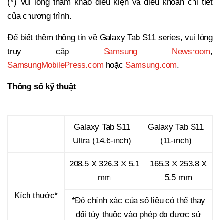
(*) Vui lòng tham khảo điều kiện và điều khoản chi tiết
của chương trình.
Để biết thêm thông tin về Galaxy Tab S11 series, vui lòng
truy cập
Samsung Newsroom
,
SamsungMobilePress.com
hoặc
Samsung.com
.
Thông số kỹ thuật
Galaxy Tab S11
Galaxy Tab S11
Ultra (14.6-inch)
(11-inch)
208.5 X 326.3 X 5.1
165.3 X 253.8 X
mm
5.5 mm
Kích thước*
*Độ chính xác của số liệu có thể thay
đổi tùy thuộc vào phép đo được sử