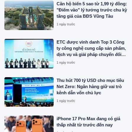
Căn hộ biển 5 sao từ 1,99 tỷ đồng:
"Điểm vào" lý tưởng trước chu kỳ
tăng giá của BĐS Vũng Tàu
1 ngày trước
ETC được vinh danh Top 3 Công
ty công nghệ cung cấp sản phẩm,
dịch vụ và giải pháp chuyển đổi
số uy tín năm 2026
1 ngày trước
Thu hút 700 tỷ USD cho mục tiêu
Net Zero: Ngân hàng giữ vai trò
kênh dẫn vốn chủ lực
1 ngày trước
iPhone 17 Pro Max đang có giá
thấp nhất từ trước đến nay