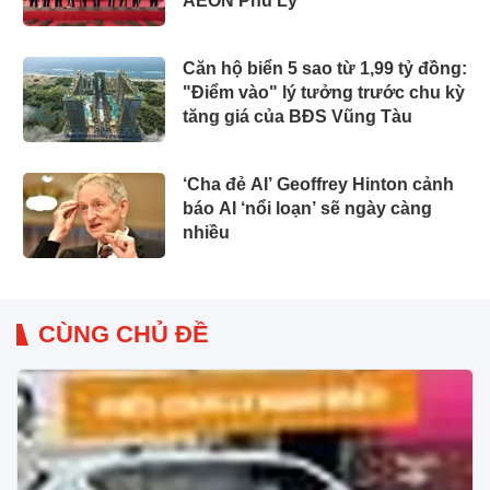
AEON Phủ Lý
Căn hộ biển 5 sao từ 1,99 tỷ đồng:
"Điểm vào" lý tưởng trước chu kỳ
tăng giá của BĐS Vũng Tàu
‘Cha đẻ AI’ Geoffrey Hinton cảnh
báo AI ‘nổi loạn’ sẽ ngày càng
nhiều
CÙNG CHỦ ĐỀ