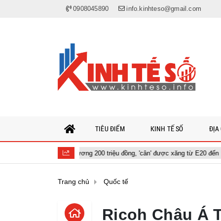
0908045890
info.kinhteso@gmail.com
TIÊU ĐIỂM
KINH TẾ SỐ
ĐỊA
 giá tương đương 200 triệu đồng, 'cân' được xăng từ E20 đến E100
Trang chủ
Quốc tế
Ricoh Châu Á T