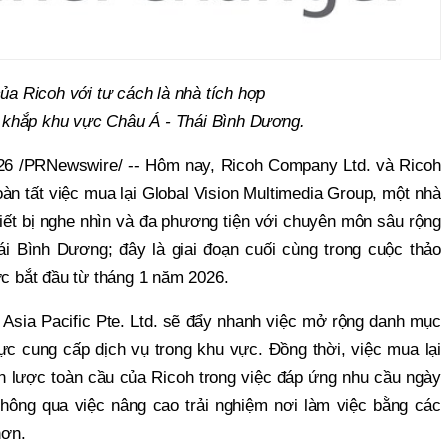
của Ricoh với tư cách là nhà tích hợp
ên khắp khu vực Châu Á - Thái Bình Dương.
6 /PRNewswire/ -- Hôm nay, Ricoh Company Ltd. và Ricoh
oàn tất việc mua lại Global Vision Multimedia Group, một nhà
hiết bị nghe nhìn và đa phương tiện với chuyên môn sâu rộng
i Bình Dương; đây là giai đoạn cuối cùng trong cuộc thảo
ợc bắt đầu từ tháng 1 năm 2026.
Asia Pacific Pte. Ltd. sẽ đẩy nhanh việc mở rộng danh mục
lực cung cấp dịch vụ trong khu vực. Đồng thời, việc mua lại
n lược toàn cầu của Ricoh trong việc đáp ứng nhu cầu ngày
hông qua việc nâng cao trải nghiệm nơi làm việc bằng các
hơn.