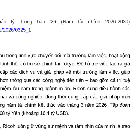
n lý Trung hạn '26 (Năm tài chính 2026-2030)
se/2026/0325_1
ầu trong lĩnh vực chuyển đổi môi trường làm việc, hoạt động
ãnh thổ, có trụ sở chính tại Tokyo. Để hỗ trợ việc tạo ra giá
cấp các dịch vụ và giải pháp về môi trường làm việc, giúp
hơn thông qua các công nghệ tiên tiến – bao gồm cả trí tuệ
ghiệm lâu năm trong ngành in ấn. Ricoh cũng điều hành các
ại và công nghiệp, đồng thời cung cấp các giải pháp mới
ong năm tài chính kết thúc vào tháng 3 năm 2026, Tập đoàn
608 tỷ Yên (khoảng 16,4 tỷ USD).
p, Ricoh luôn giữ vững sứ mệnh và tầm nhìn của mình là trao