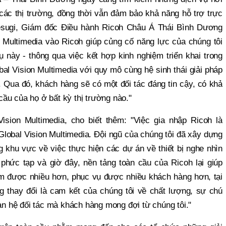
 các thị trường, đồng thời vẫn đảm bảo khả năng hỗ trợ trực
Uesugi, Giám đốc Điều hành Ricoh Châu Á Thái Bình Dương
n Multimedia vào Ricoh giúp củng cố năng lực của chúng tôi
ụ này - thông qua việc kết hợp kinh nghiệm triển khai trong
l Vision Multimedia với quy mô cùng hệ sinh thái giải pháp
. Qua đó, khách hàng sẽ có một đối tác đáng tin cậy, có khả
ầu của họ ở bất kỳ thị trường nào."
sion Multimedia, cho biết thêm: "Việc gia nhập Ricoh là
Global Vision Multimedia. Đội ngũ của chúng tôi đã xây dựng
 khu vực về việc thực hiện các dự án về thiết bị nghe nhìn
phức tạp và giờ đây, nền tảng toàn cầu của Ricoh lại giúp
m được nhiều hơn, phục vụ được nhiều khách hàng hơn, tại
g thay đổi là cam kết của chúng tôi về chất lượng, sự chú
uan hệ đối tác mà khách hàng mong đợi từ chúng tôi."