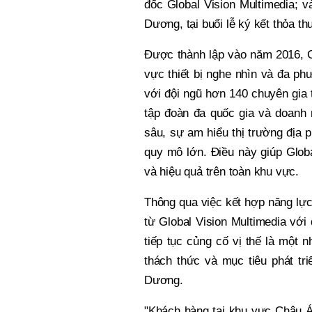
đốc Global Vision Multimedia; 
Dương, tại buổi lễ ký kết thỏa th
Được thành lập vào năm 2016, Gl
vực thiết bị nghe nhìn và đa phư
với đội ngũ hơn 140 chuyên gia 
tập đoàn đa quốc gia và doanh
sâu, sự am hiểu thị trường địa 
quy mô lớn. Điều này giúp Glob
và hiệu quả trên toàn khu vực.
Thông qua việc kết hợp năng lự
từ Global Vision Multimedia với
tiếp tục củng cố vị thế là một 
thách thức và mục tiêu phát tr
Dương.
"Khách hàng tại khu vực Châu Á