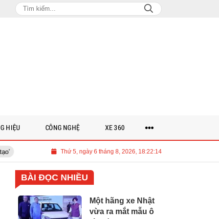
G HIỆU
CÔNG NGHỆ
XE 360
Việt Nam cần 700 tỉ USD cho lộ trình Net Zero đến năm 2050
Thứ 5, ngày 6 tháng 8, 2026, 18:22:15
Thảo l
BÀI ĐỌC NHIỀU
Một hãng xe Nhật
vừa ra mắt mẫu ô