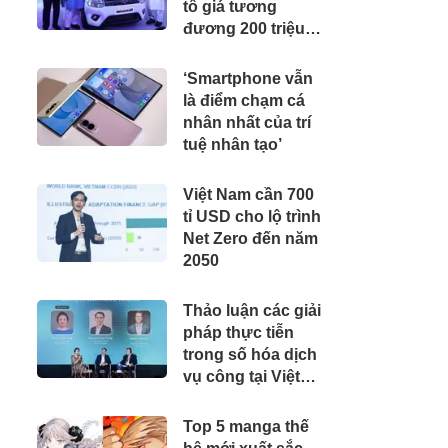
tô giá tương
đương 200 triệu
đồng, 'cân' được
xăng từ E20 đến
‘Smartphone vẫn
E100
là điểm chạm cá
nhân nhất của trí
tuệ nhân tạo’
Việt Nam cần 700
tỉ USD cho lộ trình
Net Zero đến năm
2050
Thảo luận các giải
pháp thực tiễn
trong số hóa dịch
vụ công tại Việt
Nam
Top 5 manga thế