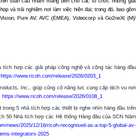
 trên toàn cầu nhằm mang đến cho các tổ chức những giải
i họp và trải nghiệm nơi làm việc hiện đại; trong đó, bao gồm
aVision, Pure AV, AVC (EMEA), Videocorp và Go2neXt (Mỹ
 tích hợp các giải pháp công nghệ và cộng tác hàng đầu
a
https://www.ricoh.com/release/2026/0203_1
roducts, Inc., giúp củng cố năng lực cung cấp dịch vụ nơi
…
https://www.ricoh.com/release/2026/0108_1
trong 5 nhà tích hợp các thiết bị nghe nhìn hàng đầu trên
ách 50 Nhà tích hợp các Hệ thống Hàng đầu của SCN Năm
om/news/2025/12/16/ricoh-recognised-as-a-top-5-global-av-
tems-integrators-2025