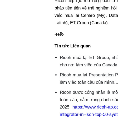
Ricoh tiếp tục mở rộng đầu tư
pháp tiên tiến về trải nghiệm hộ
việc mua lại Cenero (Mỹ), Dat
Latinh), ET Group (Canada).
-Hết-
Tin tức Liên quan
Ricoh mua lại ET Group, nhà
cho nơi làm việc của Canad
Ricoh mua lại Presentation P
làm việc toàn cầu của mình
Ricoh được công nhận là một 
toàn cầu, nằm trong danh s
2025
https://www.ricoh-ap.c
integrator-in--scn-top-50-sys