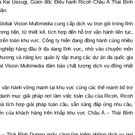
và Kei Uesugi, Giám đốc Điều hành Ricoh Châu Á Thái Bình
uận.
obal Vision Multimedia cung cấp dịch vụ trọn gói trong lĩnh
ơng tiện, từ thiết kế, tích hợp đến hỗ trợ vận hành liên tục,
trên toàn khu vực. Công ty hiện đang đồng hành cùng nhiều
 nghiệp hàng đầu ở đa dạng lĩnh vực, nhờ vào chuyên môn
phương và năng lực quản lý tập trung các dự án đa quốc gia
al Vision Multimedia đảm bảo chất lượng dịch vụ đồng nhất
c vận hành vững mạnh tại khu vực cùng các thế mạnh bổ trợ
 danh mục giải pháp nơi làm việc toàn cầu của Ricoh, Ricoh
nhà tích hợp giải pháp toàn cầu, sẵn sàng đáp ứng nhu cầu,
iển của khách hàng trên khắp khu vực Châu Á – Thái Bình
 – Thái Bình Dương ngày càng tìm kiếm những dịch vụ nơi