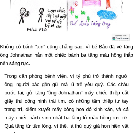
Không có bánh “xịn” cũng chẳng sao, vì bé Bảo đã vẽ tặng
ông Johnathan hẳn một chiếc bánh ba tầng màu hồng thắp
nến sáng rực.
Trong căn phòng bệnh viện, vị tỷ phú trở thành người
ông, người bác gần gũi mà lũ trẻ yêu quý. Các cháu
bước lại, gửi tặng "ông Johnathan" mấy chiếc thiệp cắt
giấy thủ công hình trái tim, có những tấm thiệp tự tay
trang trí, điểm xuyết mấy bông hoa đỏ xinh xắn, và cả
mấy chiếc bánh sinh nhật ba tầng tô màu hồng rực rỡ.
Quà tặng từ tấm lòng, vì thế, là thứ quý giá hơn hiện vật