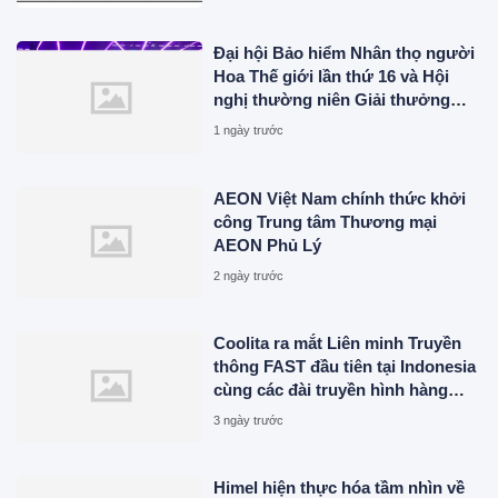
Đại hội Bảo hiểm Nhân thọ người
Hoa Thế giới lần thứ 16 và Hội
nghị thường niên Giải thưởng
Rồng Quốc tế (IDA) 2026 được tổ
1 ngày trước
chức trọng thể
AEON Việt Nam chính thức khởi
công Trung tâm Thương mại
AEON Phủ Lý
2 ngày trước
Coolita ra mắt Liên minh Truyền
thông FAST đầu tiên tại Indonesia
cùng các đài truyền hình hàng
đầu
3 ngày trước
Himel hiện thực hóa tầm nhìn về