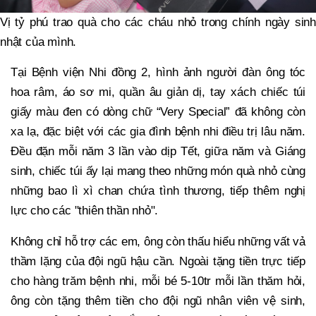
Vị tỷ phú trao quà cho các cháu nhỏ trong chính ngày sinh
nhật của mình.
Tại Bệnh viện Nhi đồng 2, hình ảnh người đàn ông tóc
hoa râm, áo sơ mi, quần âu giản dị, tay xách chiếc túi
giấy màu đen có dòng chữ “Very Special” đã không còn
xa lạ, đặc biệt với các gia đình bệnh nhi điều trị lâu năm.
Đều đặn mỗi năm 3 lần vào dịp Tết, giữa năm và Giáng
sinh, chiếc túi ấy lại mang theo những món quà nhỏ cùng
những bao lì xì chan chứa tình thương, tiếp thêm nghị
lực cho các "thiên thần nhỏ".
Không chỉ hỗ trợ các em, ông còn thấu hiểu những vất vả
thầm lặng của đội ngũ hậu cần. Ngoài tặng tiền trực tiếp
cho hàng trăm bệnh nhi, mỗi bé 5-10tr mỗi lần thăm hỏi,
ông còn tặng thêm tiền cho đội ngũ nhân viên vệ sinh,