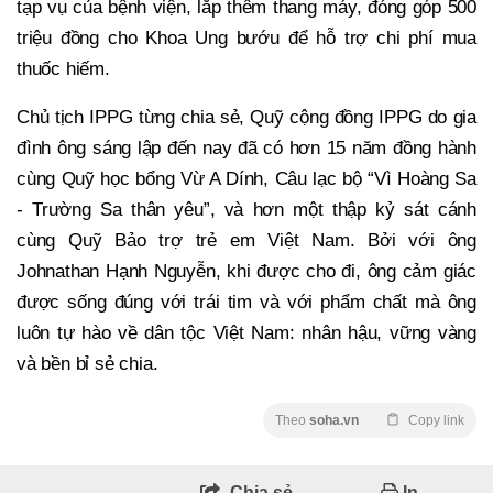
tạp vụ của bệnh viện, lắp thêm thang máy, đóng góp 500
triệu đồng cho Khoa Ung bướu để hỗ trợ chi phí mua
thuốc hiếm.
Chủ tịch IPPG từng chia sẻ, Quỹ cộng đồng IPPG do gia
đình ông sáng lập đến nay đã có hơn 15 năm đồng hành
cùng Quỹ học bổng Vừ A Dính, Câu lạc bộ “Vì Hoàng Sa
- Trường Sa thân yêu”, và hơn một thập kỷ sát cánh
cùng Quỹ Bảo trợ trẻ em Việt Nam. Bởi với ông
Johnathan Hạnh Nguyễn, khi được cho đi, ông cảm giác
được sống đúng với trái tim và với phẩm chất mà ông
luôn tự hào về dân tộc Việt Nam: nhân hậu, vững vàng
và bền bỉ sẻ chia.
Theo
soha.vn
Copy link
Chia sẻ
In