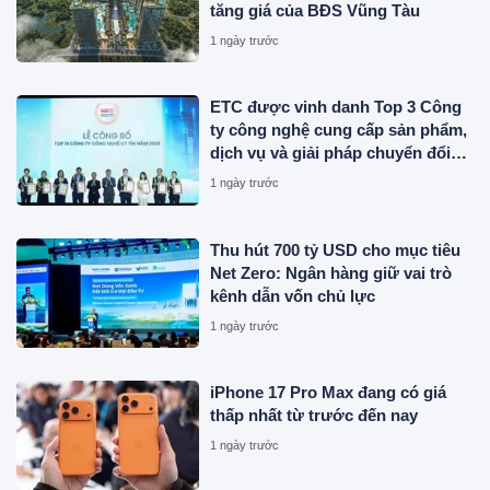
tăng giá của BĐS Vũng Tàu
1 ngày trước
ETC được vinh danh Top 3 Công
ty công nghệ cung cấp sản phẩm,
dịch vụ và giải pháp chuyển đổi
số uy tín năm 2026
1 ngày trước
Thu hút 700 tỷ USD cho mục tiêu
Net Zero: Ngân hàng giữ vai trò
kênh dẫn vốn chủ lực
1 ngày trước
iPhone 17 Pro Max đang có giá
thấp nhất từ trước đến nay
1 ngày trước