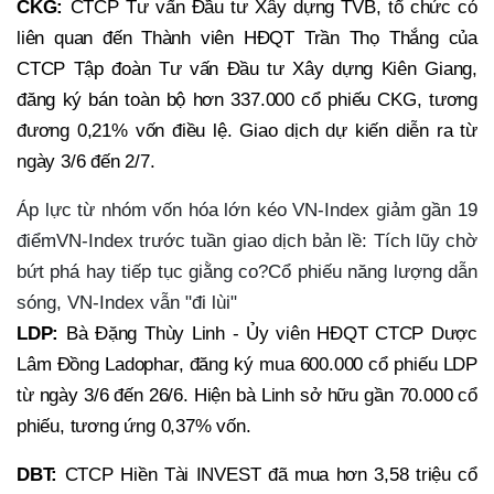
CKG:
CTCP Tư vấn Đầu tư Xây dựng TVB, tổ chức có
liên quan đến Thành viên HĐQT Trần Thọ Thắng của
CTCP Tập đoàn Tư vấn Đầu tư Xây dựng Kiên Giang,
đăng ký bán toàn bộ hơn 337.000 cổ phiếu CKG, tương
đương 0,21% vốn điều lệ. Giao dịch dự kiến diễn ra từ
ngày 3/6 đến 2/7.
Áp lực từ nhóm vốn hóa lớn kéo VN-Index giảm gần 19
điểmVN-Index trước tuần giao dịch bản lề: Tích lũy chờ
bứt phá hay tiếp tục giằng co?Cổ phiếu năng lượng dẫn
sóng, VN-Index vẫn "đi lùi"
LDP:
Bà Đặng Thùy Linh - Ủy viên HĐQT CTCP Dược
Lâm Đồng Ladophar, đăng ký mua 600.000 cổ phiếu LDP
từ ngày 3/6 đến 26/6. Hiện bà Linh sở hữu gần 70.000 cổ
phiếu, tương ứng 0,37% vốn.
DBT:
CTCP Hiền Tài INVEST đã mua hơn 3,58 triệu cổ