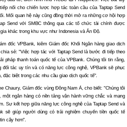
tiếp nối cho chiến lược hợp tác toàn cầu của Taptap Send
 hối. Mối quan hệ này cũng đồng thời mở ra những cơ hội hợp
tap Send với SMBC thông qua các tổ chức tài chính được
c gia khác trong khu vực như Indonesia và Ấn Độ.
iám đốc VPBank, kiêm Giám đốc Khối Ngân hàng giao dịch
chia sẻ: "Việc hợp tác với Taptap Send là bước đi tiếp theo
ải pháp thanh toán quốc tế của VPBank. Chúng tôi tin rằng,
g đối tác uy tín và có năng lực công nghệ, VPBank sẽ phục
 đặc biệt trong các nhu cầu giao dịch quốc tế".
me Chaury, Giám đốc vùng Đông Nam Á, cho biết: "Chúng tôi
, một ngân hàng có nền tảng vận hành vững chắc và mạng
am. Sự kết hợp giữa năng lực công nghệ của Taptap Send và
k sẽ giúp người dùng có trải nghiệm chuyển tiền quốc tế
tin cậy hơn".