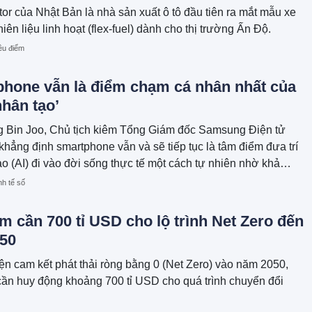
or của Nhật Bản là nhà sản xuất ô tô đầu tiên ra mắt mẫu xe
iên liệu linh hoạt (flex-fuel) dành cho thị trường Ấn Độ.
êu điểm
phone vẫn là điểm chạm cá nhân nhất của
nhân tạo’
 Bin Joo, Chủ tịch kiêm Tổng Giám đốc Samsung Điện tử
khẳng định smartphone vẫn và sẽ tiếp tục là tâm điểm đưa trí
ạo (AI) đi vào đời sống thực tế một cách tự nhiên nhờ khả
hiểu người dùng vượt trội.
nh tế số
m cần 700 tỉ USD cho lộ trình Net Zero đến
50
ện cam kết phát thải ròng bằng 0 (Net Zero) vào năm 2050,
ần huy động khoảng 700 tỉ USD cho quá trình chuyển đổi