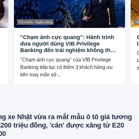
Tài chính - Ngân hàng
Tà
"Chạm ánh cực quang": Hành trình
đưa người dùng VIB Privilege
Banking đến trải nghiệm không thể
G
lặp lại
"Chạm ánh cực quang" của VIB Privilege
l
Banking tiếp tục có thêm 3 khách hàng ưu
tiên may mắn sở...
ng xe Nhật vừa ra mắt mẫu ô tô giá tương
00 triệu đồng, 'cân' được xăng từ E20
00