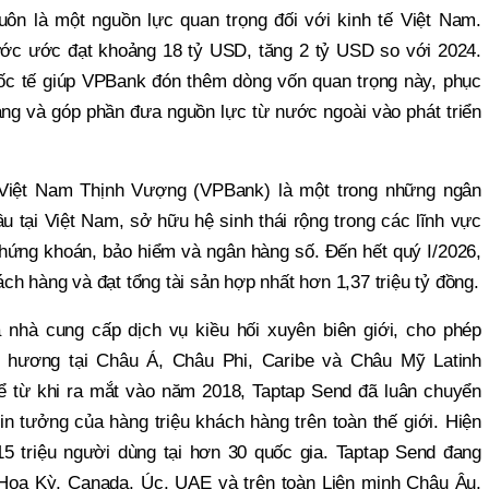
uôn là một nguồn lực quan trọng đối với kinh tế Việt Nam.
ớc ước đạt khoảng 18 tỷ USD, tăng 2 tỷ USD so với 2024.
ốc tế giúp VPBank đón thêm dòng vốn quan trọng này, phục
ng và góp phần đưa nguồn lực từ nước ngoài vào phát triển
iệt Nam Thịnh Vượng (VPBank) là một trong những ngân
 tại Việt Nam, sở hữu hệ sinh thái rộng trong các lĩnh vực
 chứng khoán, bảo hiểm và ngân hàng số. Đến hết quý I/2026,
h hàng và đạt tổng tài sản hợp nhất hơn 1,37 triệu tỷ đồng.
 nhà cung cấp dịch vụ kiều hối xuyên biên giới, cho phép
ê hương tại Châu Á, Châu Phi, Caribe và Châu Mỹ Latinh
Kể từ khi ra mắt vào năm 2018, Taptap Send đã luân chuyển
 tưởng của hàng triệu khách hàng trên toàn thế giới. Hiện
5 triệu người dùng tại hơn 30 quốc gia. Taptap Send đang
Hoa Kỳ, Canada, Úc, UAE và trên toàn Liên minh Châu Âu,