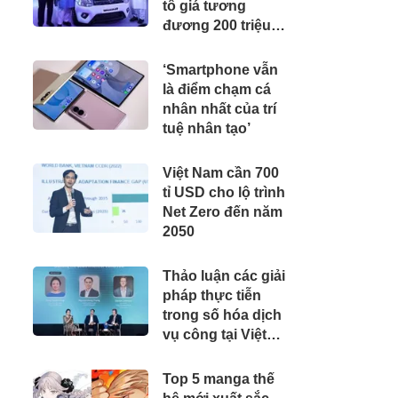
tô giá tương
đương 200 triệu
đồng, 'cân' được
xăng từ E20 đến
‘Smartphone vẫn
E100
là điểm chạm cá
nhân nhất của trí
tuệ nhân tạo’
Việt Nam cần 700
tỉ USD cho lộ trình
Net Zero đến năm
2050
Thảo luận các giải
pháp thực tiễn
trong số hóa dịch
vụ công tại Việt
Nam
Top 5 manga thế