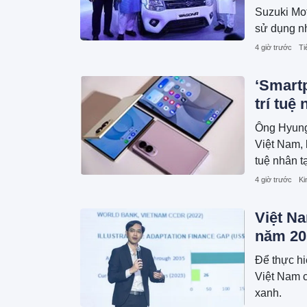
Suzuki Mot
sử dụng nh
4 giờ trước
Ti
‘Smart
trí tuệ 
Ông Hyung
Việt Nam, 
tuệ nhân t
năng thấu 
4 giờ trước
Ki
Việt Na
năm 20
Để thực hi
Việt Nam c
xanh.