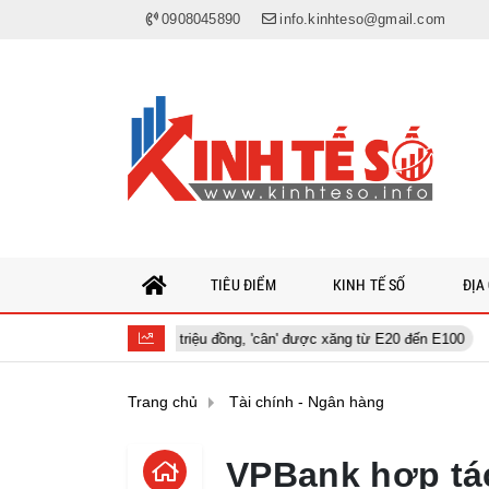
0908045890
info.kinhteso@gmail.com
TIÊU ĐIỂM
KINH TẾ SỐ
ĐỊA
g đương 200 triệu đồng, 'cân' được xăng từ E20 đến E100
‘Smartph
Trang chủ
Tài chính - Ngân hàng
VPBank hợp tá