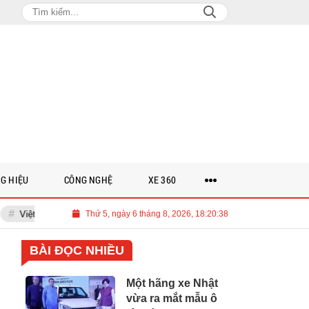
G HIỆU
CÔNG NGHỆ
XE 360
cần 700 tỉ USD cho lộ trình Net Zero đến năm 2050
Thứ 5, ngày 6 tháng 8, 2026, 18:20:39
Thảo luận các g
BÀI ĐỌC NHIỀU
Một hãng xe Nhật
vừa ra mắt mẫu ô