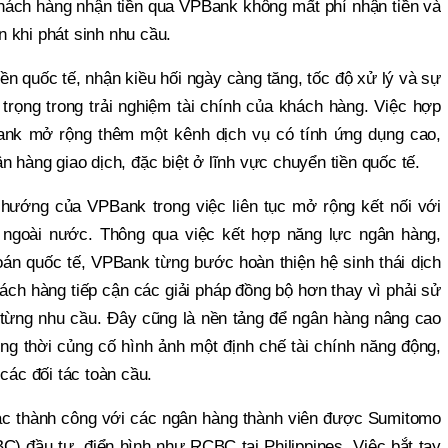
 Khách hàng nhận tiền qua VPBank không mất phí nhận tiền và
ện khi phát sinh nhu cầu.
ền quốc tế, nhận kiều hối ngày càng tăng, tốc độ xử lý và sự
 trọng trong trải nghiệm tài chính của khách hàng. Việc hợp
ank mở rộng thêm một kênh dịch vụ có tính ứng dụng cao,
n hàng giao dịch, đặc biệt ở lĩnh vực chuyển tiền quốc tế.
 hướng của VPBank trong việc liên tục mở rộng kết nối với
và ngoài nước. Thông qua việc kết hợp năng lực ngân hàng,
án quốc tế, VPBank từng bước hoàn thiện hệ sinh thái dịch
khách hàng tiếp cận các giải pháp đồng bộ hơn thay vì phải sử
 từng nhu cầu. Đây cũng là nền tảng để ngân hàng nâng cao
đồng thời củng cố hình ảnh một định chế tài chính năng động,
các đối tác toàn cầu.
ác thành công với các ngân hàng thành viên được Sumitomo
C) đầu tư, điển hình như RCBC tại Philippines. Việc bắt tay