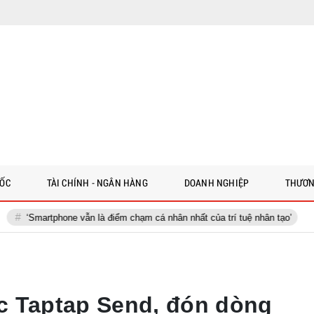
 ỐC
TÀI CHÍNH - NGÂN HÀNG
DOANH NGHIỆP
THƯƠN
one vẫn là điểm chạm cá nhân nhất của trí tuệ nhân tạo’
Việt Nam 
c Taptap Send, đón dòng