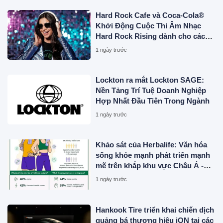
Hard Rock Cafe và Coca-Cola®
Khởi Động Cuộc Thi Âm Nhạc
Hard Rock Rising dành cho các
Nghệ Sĩ Trẻ Triển Vọng
1 ngày trước
Lockton ra mắt Lockton SAGE:
Nền Tảng Trí Tuệ Doanh Nghiệp
Hợp Nhất Đầu Tiên Trong Ngành
1 ngày trước
Khảo sát của Herbalife: Văn hóa
sống khỏe mạnh phát triển mạnh
mẽ trên khắp khu vực Châu Á -
Thái Bình Dương khi 4 trong 5
1 ngày trước
người tiêu dùng ưu tiên sức khỏe
toàn diện
Hankook Tire triển khai chiến dịch
quảng bá thương hiệu iON tại các