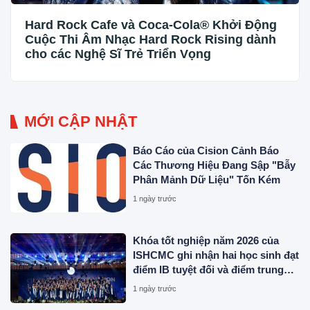
Hard Rock Cafe và Coca-Cola® Khởi Động
Cuộc Thi Âm Nhạc Hard Rock Rising dành
cho các Nghệ Sĩ Trẻ Triển Vọng
MỚI CẬP NHẬT
Báo Cáo của Cision Cảnh Báo
Các Thương Hiệu Đang Sập "Bẫy
Phân Mảnh Dữ Liệu" Tốn Kém
1 ngày trước
Khóa tốt nghiệp năm 2026 của
ISHCMC ghi nhận hai học sinh đạt
điểm IB tuyệt đối và điểm trung
bình toàn khóa đạt 34,5
1 ngày trước