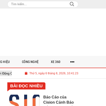
G HIỆU
CÔNG NGHỆ
XE 360
ock Rising dành cho các Nghệ Sĩ Trẻ Triển Vọng
Thứ 5, ngày 6 tháng 8, 2026, 10:41:25
Lockton ra mắt 
BÀI ĐỌC NHIỀU
Báo Cáo của
Cision Cảnh Báo