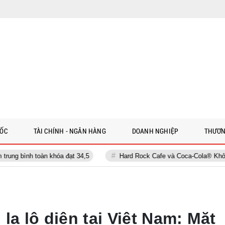
 ỐC
TÀI CHÍNH - NGÂN HÀNG
DOANH NGHIỆP
THƯƠN
Hard Rock Cafe và Coca-Cola® Khởi Động Cuộc Thi Âm Nhạc Hard R
lạ lộ diện tại Việt Nam: Mặt