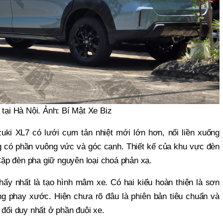
 tại Hà Nội. Ảnh: Bí Mật Xe Biz
uki XL7 có lưới cụm tản nhiệt mới lớn hơn, nối liền xuống
g có phần vuông vức và góc cạnh. Thiết kế của khu vực đèn
ặp đèn pha giữ nguyên loại choá phản xạ.
thấy nhất là tạo hình mâm xe. Có hai kiểu hoàn thiện là sơn
g phay xước. Hiện chưa rõ đâu là phiên bản tiêu chuẩn và
 đổi duy nhất ở phần đuôi xe.