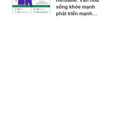
Herbalife: Văn hóa
sống khỏe mạnh
phát triển mạnh
mẽ trên khắp khu
vực Châu Á - Thái
Bình Dương khi 4
trong 5 người tiêu
dùng ưu tiên sức
khỏe toàn diện