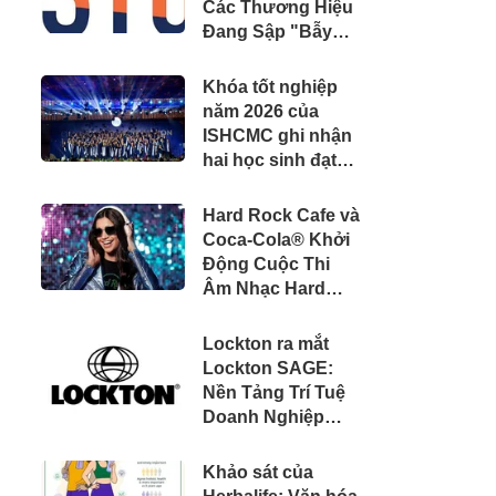
Các Thương Hiệu
Đang Sập "Bẫy
Phân Mảnh Dữ
Liệu" Tốn Kém
Khóa tốt nghiệp
năm 2026 của
ISHCMC ghi nhận
hai học sinh đạt
điểm IB tuyệt đối
và điểm trung bình
Hard Rock Cafe và
toàn khóa đạt 34,5
Coca-Cola® Khởi
Động Cuộc Thi
Âm Nhạc Hard
Rock Rising dành
cho các Nghệ Sĩ
Lockton ra mắt
Trẻ Triển Vọng
Lockton SAGE:
Nền Tảng Trí Tuệ
Doanh Nghiệp
Hợp Nhất Đầu
Tiên Trong Ngành
Khảo sát của