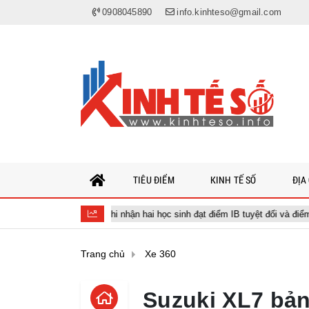
0908045890
info.kinhteso@gmail.com
TIÊU ĐIỂM
KINH TẾ SỐ
ĐỊA
hai học sinh đạt điểm IB tuyệt đối và điểm trung bình toàn khóa đạt 34,5
Trang chủ
Xe 360
Suzuki XL7 bản 